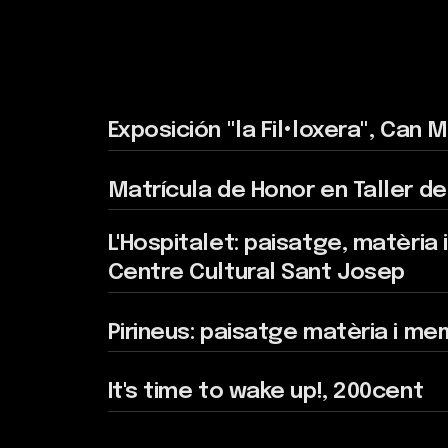
Matrícula de Honor en Taller de Creació I 
L'Hospitalet: paisatge, matèria i memòria,
Centre Cultural Sant Josep
Pirineus: paisatge matèria i memòria, Esp
It's time to wake up!, 200cent
Intuitive rambling lunatics, Cascadas Art
Mural comisionado por ayuntamiento de 