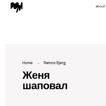
about DOM
Home
→
Ramos Bjerg
Женя
шаповал