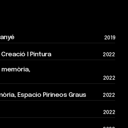
Pintura
2022
2022
acio Pirineos Graus
2022
2022
2023
space
2023
Amersfoort, Holanda
2023